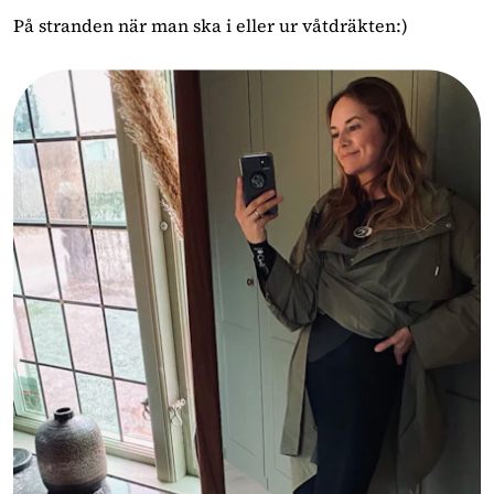
På stranden när man ska i eller ur våtdräkten:)