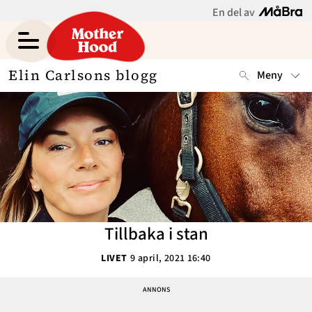
En del av
Elin Carlsons blogg
Meny
Gravid
Bebis & Småbarn
Skolbarn
Hem
Arkiv
Tonåringar
Om
Kontakt
Mammaliv
Kategorier
Tillbaka i stan
Bloggar
LIVET
9 april, 2021 16:40
Om Oss
Nyhetsbrev