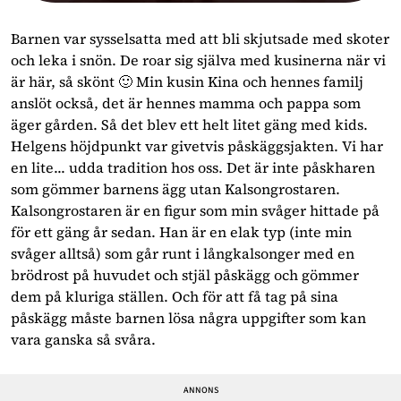
Barnen var sysselsatta med att bli skjutsade med skoter
och leka i snön. De roar sig själva med kusinerna när vi
är här, så skönt 🙂 Min kusin Kina och hennes familj
anslöt också, det är hennes mamma och pappa som
äger gården. Så det blev ett helt litet gäng med kids.
Helgens höjdpunkt var givetvis påskäggsjakten. Vi har
en lite... udda tradition hos oss. Det är inte påskharen
som gömmer barnens ägg utan Kalsongrostaren.
Kalsongrostaren är en figur som min svåger hittade på
för ett gäng år sedan. Han är en elak typ (inte min
svåger alltså) som går runt i långkalsonger med en
brödrost på huvudet och stjäl påskägg och gömmer
dem på kluriga ställen. Och för att få tag på sina
påskägg måste barnen lösa några uppgifter som kan
vara ganska så svåra.