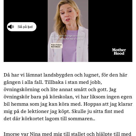
Slå på ljud
0
seconds
of
Då har vi lämnat landsbygden och lugnet, för den här
1
gången i alla fall. Tillbaka i stan med jobb,
minute,
18
övningskörning och lite annat smått och gott. Jag
seconds
övningskör bara på körskolan, vi har liksom ingen egen
bil hemma som jag kan köra med. Hoppas att jag klarar
mig på de lektioner jag köpt. Skulle ju sitta fint med
det där körkortet lagom till sommaren..
Imorse var Nina med mig till stallet och hjälpte till med