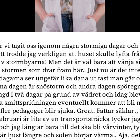
 vi tagit oss igenom några stormiga dagar och 
att trodde jag verkligen att huset skulle lyfta f
v stormbyarna! Men det är väl bara att vänja si
a stormen som drar fram här.. Just nu är det int
agarna ser ungefär lika dana ut fast man går o
 ena dagen är snöstorm och andra dagen spöreg
ngd i två dagar på grund av vädret och idag ble
ga smittspridningen eventuellt kommer att bli
 fler pedagoger blir sjuka. Great. Fattar såklart
ebruari är lite av en transportsträcka tycker jag
och jag längtar bara till det ska bli vårvinter, t
är ljust längre och solen börjar värma.. Aja, det