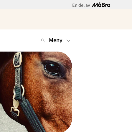
En del av
Meny