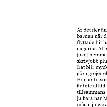
Är det fler ä
barnen när d
flyttade hit 
dagarna. All 
joxet hemma m
skrivjobb plu
Det blir myc
göra grejer e
Hon är liksom
är inte allti
tillsammans 
ju bara när M
måste ju vara