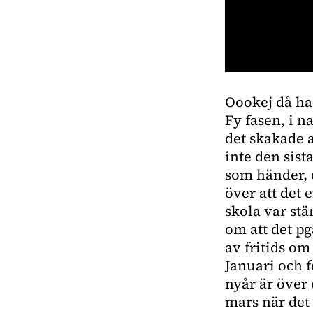
0
seconds
Oookej då har
of
1
Fy fasen, i n
minute,
18
det skakade a
seconds
Volume
inte den sist
0%
som händer, d
över att det
skola var stä
om att det p
av fritids om
Januari och f
nyår är över 
mars när det 