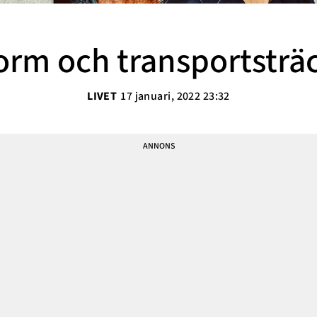
Sarah Delshad
Vanja Wikström
orm och transportsträ
Elisabeth Lindroth
Paulina Gunnardo
LIVET
17 januari, 2022 23:32
Josefin Hulldin
Amit Tewolde