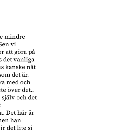
ite mindre
Sen vi
er att göra på
s det vanliga
us kanske nåt
som det är.
ara med och
te över det..
 själv och det
t
a. Det här är
 men han
 det lite si