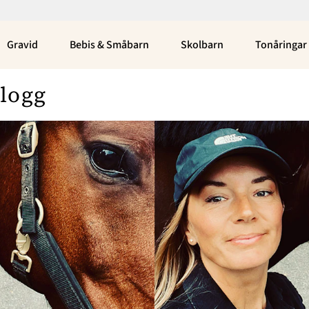
Gravid
Bebis & Småbarn
Skolbarn
Tonåringar
blogg
Bloggar
Om Oss
Nina Campioni
Nyhetsbrev
Asabea Britton
Annonsera
Julia Wiberg
Om Cookies
Louise Edlund Winblad
Emily Kind
Kontakta Oss
Peppe Öhman
Hantera Preferenser
Elin Carlson