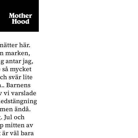
nätter här.
rån marken,
g antar jag,
e så mycket
ch svär lite
n.. Barnens
v vi varslade
 nedstängning
, men ändå.
. Jul och
yp mitten av
 är väl bara