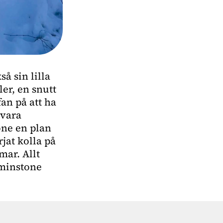
så sin lilla
ler, en snutt
fan på att ha
 vara
one en plan
rjat kolla på
mar. Allt
tminstone