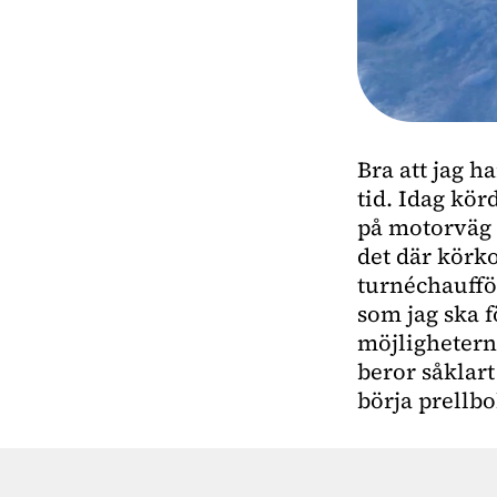
Bra att jag ha
tid. Idag kör
på motorväg o
det där körk
turnéchaufför
som jag ska f
möjlighetern
beror såklar
börja prellbo