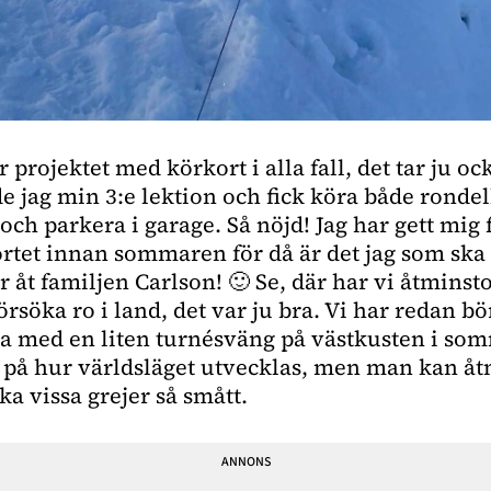
r projektet med körkort i alla fall, det tar ju ock
de jag min 3:e lektion och fick köra både rondel
ch parkera i garage. Så nöjd! Jag har gett mig 
ortet innan sommaren för då är det jag som ska
 åt familjen Carlson! 🙂 Se, där har vi åtminst
örsöka ro i land, det var ju bra. Vi har redan bö
a med en liten turnésväng på västkusten i som
t på hur världsläget utvecklas, men man kan å
ka vissa grejer så smått.