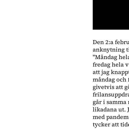
0
seconds
Den 2:a febr
of
1
anknytning ti
minute,
18
"Måndag hela
seconds
Volume
fredag hela 
0%
att jag knapp
måndag och fr
givetvis att 
frilansuppdra
går i samma 
likadana ut. 
med pandemin 
tycker att ti