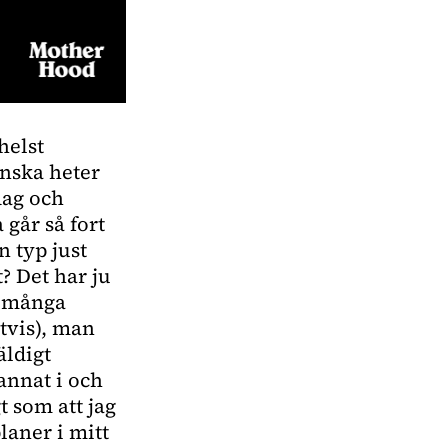
helst
enska heter
dag och
går så fort
n typ just
? Det har ju
så många
etvis), man
äldigt
annat i och
t som att jag
laner i mitt