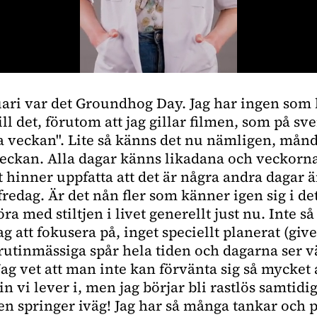
uari var det Groundhog Day. Jag har ingen som 
ll det, förutom att jag gillar filmen, som på sv
 veckan". Lite så känns det nu nämligen, mån
veckan. Alla dagar känns likadana och veckorna 
t hinner uppfatta att det är några andra dagar ä
edag. Är det nån fler som känner igen sig i det
göra med stiltjen i livet generellt just nu. Inte 
g att fokusera på, inget speciellt planerat (giv
rutinmässiga spår hela tiden och dagarna ser v
Jag vet att man inte kan förvänta sig så mycket 
vi lever i, men jag börjar bli rastlös samtidig
den springer iväg! Jag har så många tankar och p