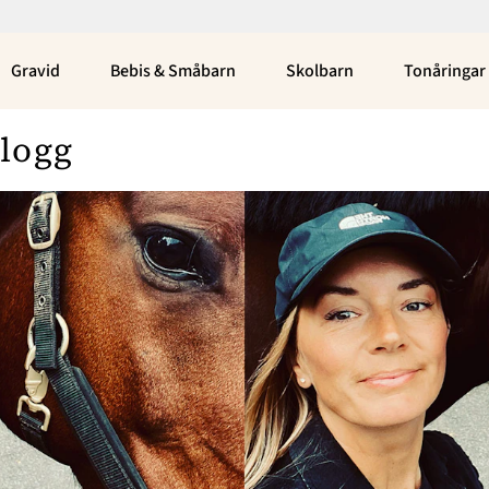
Gravid
Bebis & Småbarn
Skolbarn
Tonåringar
blogg
Bloggar
Om Oss
Nina Campioni
Nyhetsbrev
Asabea Britton
Annonsera
Julia Wiberg
Om Cookies
Louise Edlund Winblad
Emily Kind
Kontakta Oss
Peppe Öhman
Hantera Preferenser
Elin Carlson