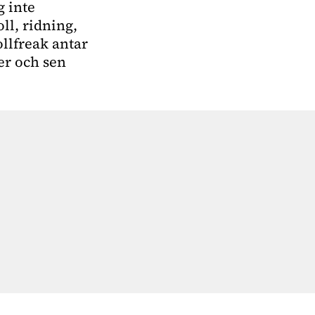
g inte
ll, ridning,
ollfreak antar
ner och sen