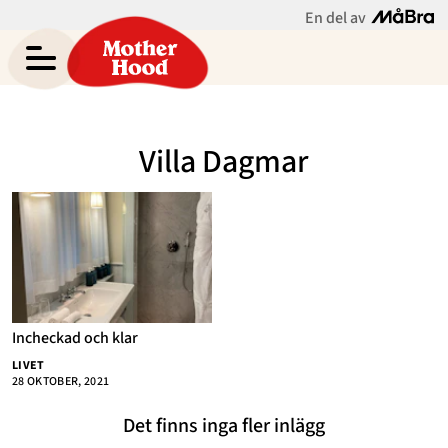
En del av
Elin Carlsons blogg
Meny
Gravid
Villa Dagmar
Bebis & Småbarn
Skolbarn
Hem
Arkiv
Tonåringar
Om
Kontakt
Mammaliv
Kategorier
Incheckad och klar
Bloggar
LIVET
28 OKTOBER, 2021
Om Oss
Det finns inga fler inlägg
Nyhetsbrev