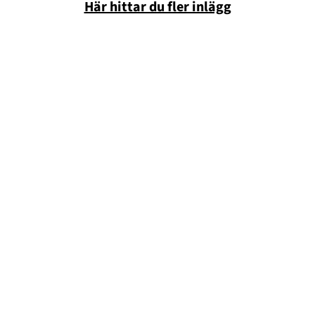
Här hittar du fler inlägg
Annonsera
Om Cookies
Kontakta Oss
Hantera Preferenser