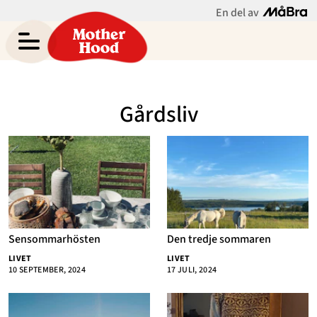
En del av
Elin Carlsons blogg
Meny
Gravid
Gårdsliv
Bebis & Småbarn
Skolbarn
Hem
Arkiv
Tonåringar
Om
Kontakt
Mammaliv
Kategorier
Sensommarhösten
Den tredje sommaren
Bloggar
LIVET
LIVET
10 SEPTEMBER, 2024
17 JULI, 2024
Om Oss
Nyhetsbrev