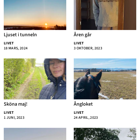
Annonsera
Om Cookies
Ljuset i tunneln
Åren går
Kontakta Oss
LIVET
LIVET
18 MARS, 2024
3 OKTOBER, 2023
Hantera Preferenser
Sköna maj!
Ångloket
LIVET
LIVET
1 JUNI, 2023
24 APRIL, 2023